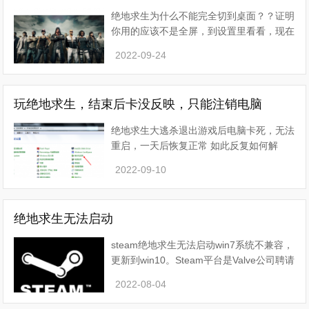
绝地求生为什么不能完全切到桌面？？证明
你用的应该不是全屏，到设置里看看，现在
有三个设置，全屏、窗口化和全屏窗口化，
2022-09-24
你说的那种按tab+alt切换到桌面的要用全
屏，你应该是用了其它两
玩绝地求生，结束后卡没反映，只能注销电脑
绝地求生大逃杀退出游戏后电脑卡死，无法
重启，一天后恢复正常 如此反复如何解
决？原因：系统缓存过高，导致电脑卡顿严
2022-09-10
重，建议将系统还原至稍早时间点即可解决
退出游戏后电脑卡死的问
绝地求生无法启动
steam绝地求生无法启动win7系统不兼容，
更新到win10。Steam平台是Valve公司聘请
BitTorrent(BT下载）发明者布拉姆·科恩亲
2022-08-04
自开发设计的游戏和软件平台。Steam平台
是全球最大的综