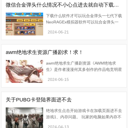
微信合金弹头什么情况不小心点进去就自动下载安装干嘛流氓软件啊
下载什么软件才可以玩合金弹头一七代下载
NeoRAGEx模拟器软件可以玩合金弹头一
七代，步骤如下：
2024-06-21
1、下载并安装NeoRAGEx模拟器软件，可
以在一些游戏网站或者软件下载站上搜索下
载。
awm绝地求生资源广播剧求！求！
awm绝地求生广播剧资源《AWM绝地求
生》是作者漫漫何其多创作的作品电竞明星
祁醉×新锐队友于炀联手打造热血传奇！老
2024-06-15
将不死，薪火相传！ 电竞明星大神祁醉帮
助外冷内热的孤僻队员
关于PUBG卡登陆界面进不去
绝地求生点击开始游戏卡在加载页面进不去
游戏1、内存问题。 玩家的电脑如果内存不
够，就会导致加载非常慢，有的时候还会导
2024-04-13