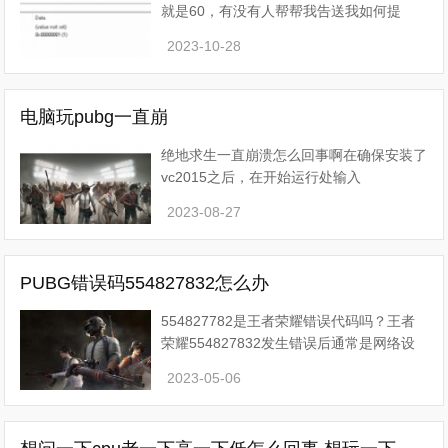
就是60，有没有人帮帮我告送我如何提
升？硬件配置足够的前提下，游戏的帧频无
2023-10-28
法超过60，应该是打开了垂直同步。 垂直
同步的作用是强制锁定游戏
电脑玩pubg一直崩
绝地求生一直崩溃怎么回事啊在确保安装了
vc2015之后，在开始运行处输入
services.msc，进入服务。找到Windows
2023-08-27
Management Instrumentation，右键属性
设置为手动，然后启动即可。《绝
PUBG错误码554827832怎么办
554827782是王者荣耀错误代码吗？王者
荣耀554827832发生错误后通常是网络设
置有问题，很多玩家都会在网络不稳定的时
2023-05-06
候遇到这个错误代码，今天小编就带来了王
者荣耀错误代码554827