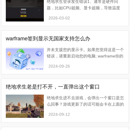
绝地求生登录发生错误1、通常是硬件问
题，比如CPU超频、显卡超频，导致温度
过高导致的，也有很多人发现出现问题的大
2026-03-02
多是AMD老架构CPU、志强CPU这些处理
器，只需要更新相关硬件即可
warframe签到显示无国家支持怎么办
并未支援您的显示卡。如果您觉得这是一个
错误，请重新启动您的电脑; warframe你的
显卡不支持这个游戏，应该是你的显卡是A
2024-09-26
卡，如果是N卡的话是不会有这个问题的，
显卡型号太老达不到
绝地求生老是打不开，一直弹出这个窗口
绝地求生进不去游戏，会弹出一个窗口是怎
么回事？游戏更新了的话可能会卡在上面的
界面，如果是网络问题可以试试重置网络。
2024-09-12
点开始菜单，点运行，输入CMD回车。在
命令提示框内输入netsh