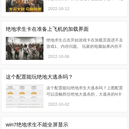
地求生：刺激战场》还原了《绝地求生》端
2022-10-12
游的大部分大地图，建模和游戏场景，也还
原端游的经典风格。
绝地求生卡在准备上飞机的加载界面
绝地求生点击开始游戏卡在加载页面进不去
游戏1、内存问题。 玩家的电脑如果内存不
够，就会导致加载非常慢，有的时候还会导
2022-10-06
致直接卡死。2、网络问题。 由于游戏是一
款需要实时联
这个配置能玩绝地大逃杀吗？
这个配置能玩绝地求生大逃杀吗？上图配置
可以流畅胜任绝地大逃杀的，大逃杀的N卡
要求性能在GTX660以上的；显卡驱动建议
2022-10-02
到AMD官网上安装，不要使用第三方软件
安装，不兼容的驱动会影响
win7绝地求生不能全屏显示