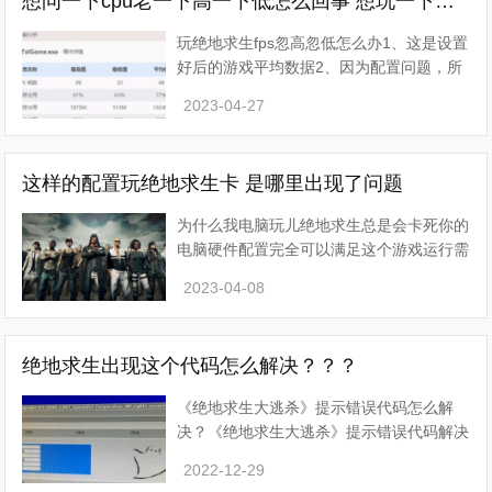
想问一下cpu老一下高一下低怎么回事 想玩一下绝地求生需要怎么升级
玩绝地求生fps忽高忽低怎么办1、这是设置
好后的游戏平均数据2、因为配置问题，所
以我们在游戏设置里要把特效全部调到最
2023-04-27
低，但是在可视距离这个选项楼主选择调成
高，因为这是生存
这样的配置玩绝地求生卡 是哪里出现了问题
为什么我电脑玩儿绝地求生总是会卡死你的
电脑硬件配置完全可以满足这个游戏运行需
要，卡死不是硬件方面问题。 常见的死机
2023-04-08
问题较大可能还是系统或者显卡驱动的原
因。 建议重新
绝地求生出现这个代码怎么解决？？？
《绝地求生大逃杀》提示错误代码怎么解
决？《绝地求生大逃杀》提示错误代码解决
方法如下：首先从win7系统装游戏开始发
2022-12-29
现一系列问题之后所有问题解决后还是无法