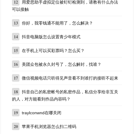
12
用爱思助手虚拟定位被钉钉检测到，请教有什么办法
可以接触
13
你好，我零钱通不能用了，怎么解决？
14
抖音电脑版怎么设置青少年模式
15
在手机上可以买彩票吗？怎么买？
16
美团众包被永久封号了，怎么解封，找谁？
17
微信视频电话只听得见声音看不到谁打的接听不起来
18
抖音自己的私密帐号的私密作品，私信分享给非互关
的人，对方能看到作品内容吗？
19
traylconwnd在哪关闭
20
苹果手机浏览器怎么扫二维码