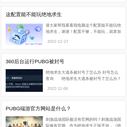
上去游戏，只当我重
这配置能不能玩绝地求生
请大家帮我看看我电脑这个配置能不能玩绝
地求生，谢谢！配置不够，不能玩，就算加
独显和内存，CPU太差，帧数也很低，升
2022-12-27
级后可以玩 CPU 换 I5 7500 内存加 8G
DDR4 2666 显卡加独显 GTX950
360后台运行PUBG被封号
绝地求生大逃杀被封号了怎么办 封号怎么
查询 绝地求生大逃杀被封号了怎么办？
账号被封还能解封吗？绝地求生被封号怎么
2022-11-06
查询呢？不少玩家朋友们不知道要如何来查
询封号的信息，下
PUBG端游官方网站是什么？
刺激战场国际服没有官网的吗？刺激战场国
际服有官网。作为绝地求生正版手游，《绝