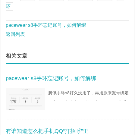
环
pacewear s8手环忘记账号，如何解绑
返回列表
相关文章
pacewear s8手环忘记账号，如何解绑
腾讯手环s8好久没用了，再用原来账号绑定
不上了，怎么办（不认识主人了?）可将手
环切换至电量页面后长按呼吸灯，显示该设
备名称后即在手机应用中进行查找匹配。
有谁知道怎么把手机QQ“打招呼”里
若仍无法搜索到设备名