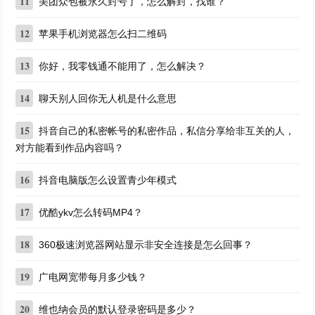
11
美团众包被永久封号了，怎么解封，找谁？
12
苹果手机浏览器怎么扫二维码
13
你好，我零钱通不能用了，怎么解决？
14
聊天别人回你无人机是什么意思
15
抖音自己的私密帐号的私密作品，私信分享给非互关的人，
对方能看到作品内容吗？
16
抖音电脑版怎么设置青少年模式
17
优酷ykv怎么转码MP4？
18
360极速浏览器网站显示非安全连接是怎么回事？
19
广电网宽带每月多少钱？
20
维也纳会员的默认登录密码是多少？