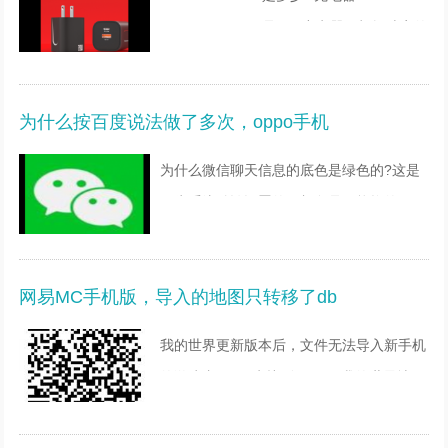
5v=3a/9v=2.22a是20w充电器。根据功率的
定义，5V3A的功率为5乘以3等于15W，
9V2.22A的功率是9乘以2.22等于19.98W，
为什么按百度说法做了多次，oppo手机
接近20W，根据目前充电器可以自动识别
为什么微信聊天信息的底色是绿色的?这是
因为系统默认设置的，颜色是不能换的，可
以通过换背景来改变对话框的视觉感觉。微
信是腾讯公司于2011年1月21日推出的一个
网易MC手机版，导入的地图只转移了db
为智能终端提供
我的世界更新版本后，文件无法导入新手机
的游戏内？1、先找到mojang我的世界地图
文件夹。 2、位置一般都是在:手机储存—
games—com.mojang—minecraftWorlds。