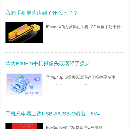
法：1、oppo手机开不开机，可以同时按住
我的手机屏幕达到了什么水平？
电源键和音量+键，
iPhoneXR的屏幕在手机LCD屏幕中处于什
么水平？iphone XR的LCD屏幕在当时来说
算是顶尖的了。虽然iphone XR只有1729 x
828的分辨率，但丝毫不影响XR的显示效
华为P40Pro手机摄像头玻璃碎了换要
果。虽然分辨率相对较
华为p40pro摄像头玻璃碎了换掉要多少
钱？建议提前备份好手机中的数据(微信、
QQ等第三方应用需单独备份)并携带保修凭
证前往附近的华为客户服务中心进行维修，
手机充电器上边USB-A/USB-C输出：5V=
实际维修价格以华为
5v=3a/9v=2.22a是多少w充电器