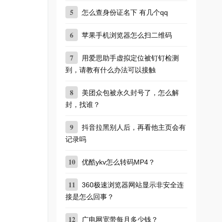
5
怎么查身份证名下 有几个qq
6
苹果手机浏览器怎么扫二维码
7
用爱思助手虚拟定位被钉钉检测
到，请教有什么办法可以接触
8
美团众包被永久封号了，怎么解
封，找谁？
9
抖音拉黑别人后，再看他主页会有
记录吗
10
优酷ykv怎么转码MP4？
11
360极速浏览器网站显示非安全连
接是怎么回事？
12
广电网宽带每月多少钱？