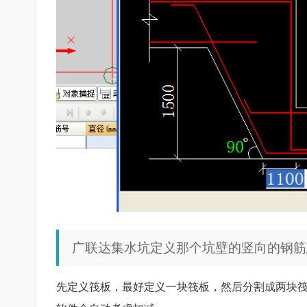
广联达集水坑定义那个坑壁的竖向的钢筋
先定义筏板，最好定义一块筏板，然后分割成两块