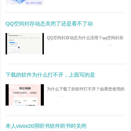
以下几点： 1、散热不良：可以通过购买散
热底座来增加散热的性能，也可以拿四个瓶
QQ空间封存动态关闭了还是看不了动
盖将就用着~ 2、移
QQ空间封存动态为什么没用？qq空间封存
动态没有用可能是你刚刚才提交设置，腾讯
服务器还没有同步玩设置，等待几分钟即
可。1、进行电脑PC端设置，先登录QQ，
下载的软件为什么打不开，上面写的是
之后选择QQ主页面QQ头像旁
为什么下载了的软件打不开？如果您使用的
是华为手机，应用出现无法打开的现象，可
能是应用版本过旧、应用权限未开通，系统
内存不足等原因，请您按照以下方法排查：
本人vivox20用听书软件听书时关闭
1 重启应用